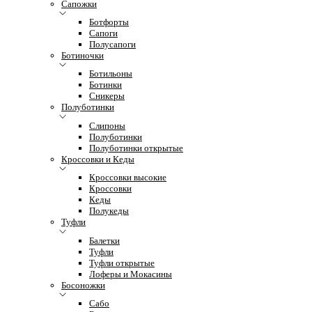
Сапожки
Ботфорты
Сапоги
Полусапоги
Ботиночки
Ботильоны
Ботинки
Сникеры
Полуботинки
Слипоны
Полуботинки
Полуботинки открытые
Кроссовки и Кеды
Кроссовки высокие
Кроссовки
Кеды
Полукеды
Туфли
Балетки
Туфли
Туфли открытые
Лоферы и Мокасины
Босоножки
Сабо