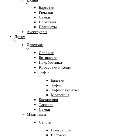
Барсетки
Рюкзаки
Сумки
Портфели
Планшеты
Аксессуары
Детям
Девочкам
Сапожки
Ботиночки
Полуботинки
Кроссовки и Кеды
Туфли
Балетки
Туфли
Туфли открытые
Мокасины
Босоножки
Тапочки
Сумки
Мальчикам
Сапоги
Полусапоги
Сапожки