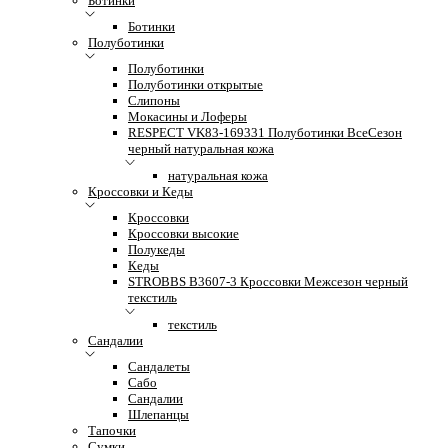
Ботинки
Ботинки
Полуботинки
Полуботинки
Полуботинки открытые
Слипоны
Мокасины и Лоферы
RESPECT VK83-169331 Полуботинки ВсеСезон
черный натуральная кожа
натуральная кожа
Кроссовки и Кеды
Кроссовки
Кроссовки высокие
Полукеды
Кеды
STROBBS B3607-3 Кроссовки Межсезон черный
текстиль
текстиль
Сандалии
Сандалеты
Сабо
Сандалии
Шлепанцы
Тапочки
Сумки