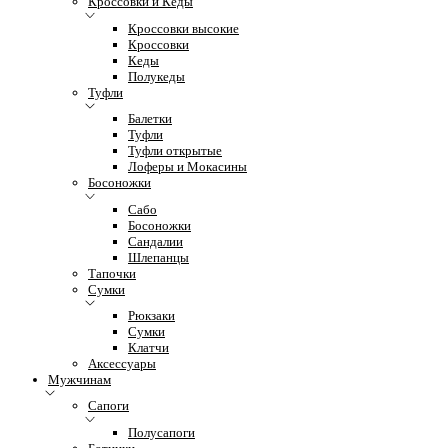
Кроссовки и Кеды
Кроссовки высокие
Кроссовки
Кеды
Полукеды
Туфли
Балетки
Туфли
Туфли открытые
Лоферы и Мокасины
Босоножки
Сабо
Босоножки
Сандалии
Шлепанцы
Тапочки
Сумки
Рюкзаки
Сумки
Клатчи
Аксессуары
Мужчинам
Сапоги
Полусапоги