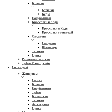
Ботинки
Ботинки
Кеды
Полуботинки
Кроссовки и Кеды
Кроссовки и Кеды
Кроссовки с мигалкой
Сандалии
Сандалии
Шлепанцы
Тапочки
Сумки
Резиновые сапожки
Туфли Мэри Джейн
Со скидкой
Женщинам
Сапоги
Ботинки
Полуботинки
Туфли
Босоножки
Тапочки
Акссесуары
Сумки