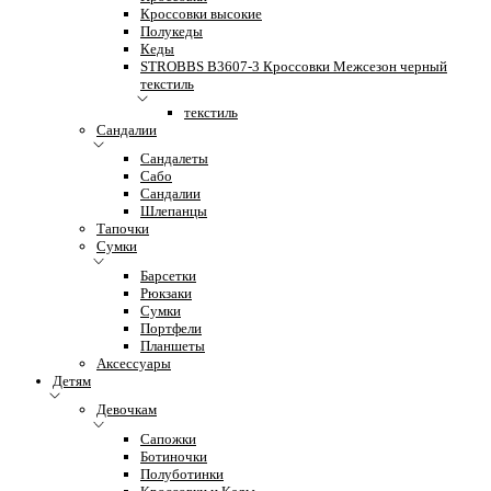
Кроссовки высокие
Полукеды
Кеды
STROBBS B3607-3 Кроссовки Межсезон черный
текстиль
текстиль
Сандалии
Сандалеты
Сабо
Сандалии
Шлепанцы
Тапочки
Сумки
Барсетки
Рюкзаки
Сумки
Портфели
Планшеты
Аксессуары
Детям
Девочкам
Сапожки
Ботиночки
Полуботинки