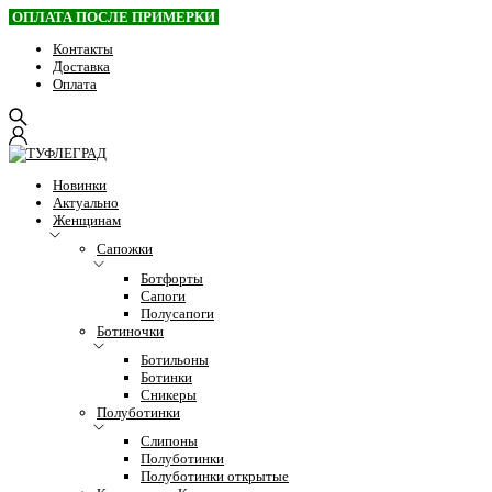
ОПЛАТА ПОСЛЕ ПРИМЕРКИ
Контакты
Доставка
Оплата
Новинки
Актуально
Женщинам
Сапожки
Ботфорты
Сапоги
Полусапоги
Ботиночки
Ботильоны
Ботинки
Сникеры
Полуботинки
Слипоны
Полуботинки
Полуботинки открытые