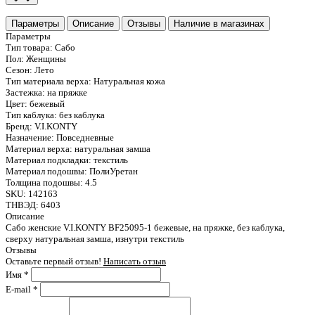
Параметры
Описание
Отзывы
Наличие в магазинах
Параметры
Тип товара:
Сабо
Пол:
Женщины
Сезон:
Лето
Тип материала верха:
Натуральная кожа
Застежка:
на пряжке
Цвет:
бежевый
Тип каблука:
без каблука
Бренд:
V.I.KONTY
Назначение:
Повседневные
Материал верха:
натуральная замша
Материал подкладки:
текстиль
Материал подошвы:
ПолиУретан
Толщина подошвы:
4.5
SKU:
142163
ТНВЭД:
6403
Описание
Сабо женские V.I.KONTY BF25095-1 бежевые, на пряжке, без каблука,
сверху натуральная замша, изнутри текстиль
Отзывы
Оставьте первый отзыв!
Написать отзыв
Имя
*
E-mail
*