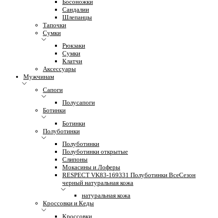
Босоножки
Сандалии
Шлепанцы
Тапочки
Сумки
Рюкзаки
Сумки
Клатчи
Аксессуары
Мужчинам
Сапоги
Полусапоги
Ботинки
Ботинки
Полуботинки
Полуботинки
Полуботинки открытые
Слипоны
Мокасины и Лоферы
RESPECT VK83-169331 Полуботинки ВсеСезон
черный натуральная кожа
натуральная кожа
Кроссовки и Кеды
Кроссовки