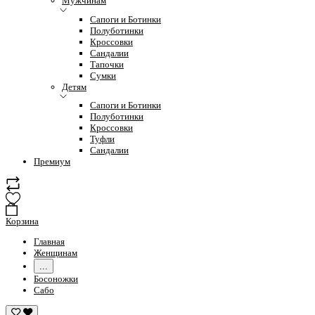
Мужчинам
Сапоги и Ботинки
Полуботинки
Кроссовки
Сандалии
Тапочки
Сумки
Детям
Сапоги и Ботинки
Полуботинки
Кроссовки
Туфли
Сандалии
Премиум
Корзина
Главная
Женщинам
...
Босоножки
Сабо