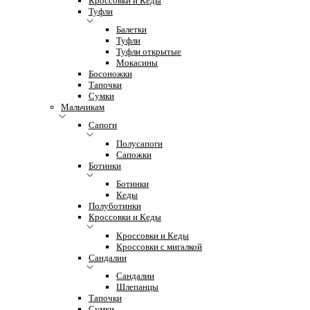
Кроссовки и Кеды
Туфли
Балетки
Туфли
Туфли открытые
Мокасины
Босоножки
Тапочки
Сумки
Мальчикам
Сапоги
Полусапоги
Сапожки
Ботинки
Ботинки
Кеды
Полуботинки
Кроссовки и Кеды
Кроссовки и Кеды
Кроссовки с мигалкой
Сандалии
Сандалии
Шлепанцы
Тапочки
Сумки