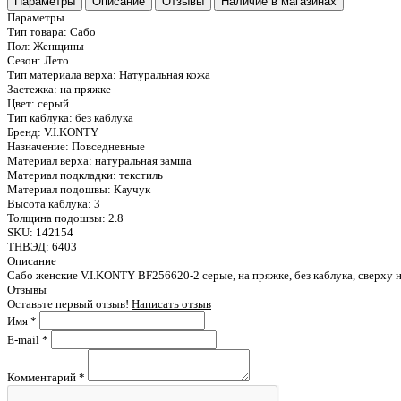
Параметры
Описание
Отзывы
Наличие в магазинах
Параметры
Тип товара:
Сабо
Пол:
Женщины
Сезон:
Лето
Тип материала верха:
Натуральная кожа
Застежка:
на пряжке
Цвет:
серый
Тип каблука:
без каблука
Бренд:
V.I.KONTY
Назначение:
Повседневные
Материал верха:
натуральная замша
Материал подкладки:
текстиль
Материал подошвы:
Каучук
Высота каблука:
3
Толщина подошвы:
2.8
SKU:
142154
ТНВЭД:
6403
Описание
Сабо женские V.I.KONTY BF256620-2 серые, на пряжке, без каблука, сверху 
Отзывы
Оставьте первый отзыв!
Написать отзыв
Имя
*
E-mail
*
Комментарий
*