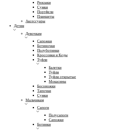
Рюкзаки
Сумки
Портфели
Планшеты
Аксессуары
Детям
Девочкам
Сапожки
Ботиночки
Полуботинки
Кроссовки и Кеды
Туфли
Балетки
Туфли
Туфли открытые
Мокасины
Босоножки
Тапочки
Сумки
Мальчикам
Сапоги
Полусапоги
Сапожки
Ботинки