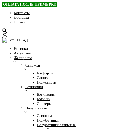
ОПЛАТА ПОСЛЕ ПРИМЕРКИ
Контакты
Доставка
Оплата
Новинки
Актуально
Женщинам
Сапожки
Ботфорты
Сапоги
Полусапоги
Ботиночки
Ботильоны
Ботинки
Сникеры
Полуботинки
Слипоны
Полуботинки
Полуботинки открытые