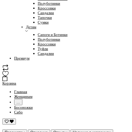
Полуботинки
Кроссовки
Сандалии
Тапочки
Сумки
Детям
Сапоги и Ботинки
Полуботинки
Кроссовки
Туфли
Сандалии
Премиум
Корзина
Главная
Женщинам
...
Босоножки
Сабо