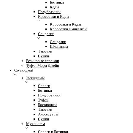
Ботинки
Кеды
Полуботинки
Кроссовки и Кеды
Кроссовки и Кеды
Кроссовки с мигалкой
Сандалии
Сандалии
Шлепанцы
Тапочки
Сумки
Резиновые сапожки
Туфли Мэри Джейн
Со скидкой
Женщинам
Сапоги
Ботинки
Полуботинки
Туфли
Босоножки
Тапочки
Акссесуары
Сумки
Мужчинам
Сапоги и Ботинки