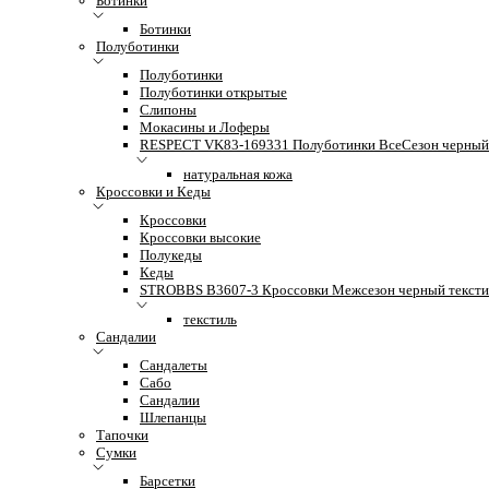
Ботинки
Ботинки
Полуботинки
Полуботинки
Полуботинки открытые
Слипоны
Мокасины и Лоферы
RESPECT VK83-169331 Полуботинки ВсеСезон черный 
натуральная кожа
Кроссовки и Кеды
Кроссовки
Кроссовки высокие
Полукеды
Кеды
STROBBS B3607-3 Кроссовки Межсезон черный тексти
текстиль
Сандалии
Сандалеты
Сабо
Сандалии
Шлепанцы
Тапочки
Сумки
Барсетки