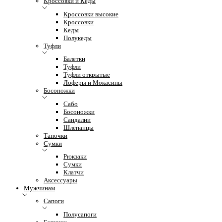
Кроссовки и Кеды
Кроссовки высокие
Кроссовки
Кеды
Полукеды
Туфли
Балетки
Туфли
Туфли открытые
Лоферы и Мокасины
Босоножки
Сабо
Босоножки
Сандалии
Шлепанцы
Тапочки
Сумки
Рюкзаки
Сумки
Клатчи
Аксессуары
Мужчинам
Сапоги
Полусапоги