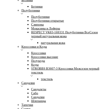
Ботинки
Ботинки
Полуботинки
Полуботинки
Полуботинки открытые
Слипоны
Мокасины и Лоферы
RESPECT VK83-169331 Полуботинки ВсеСезон
черный натуральная кожа
натуральная кожа
Кроссовки и Кеды
Кроссовки
Кроссовки высокие
Полукеды
Кеды
STROBBS B3607-3 Кроссовки Межсезон черный
текстиль
текстиль
Сандалии
Сандалеты
Сабо
Сандалии
Шлепанцы
Тапочки
Сумки