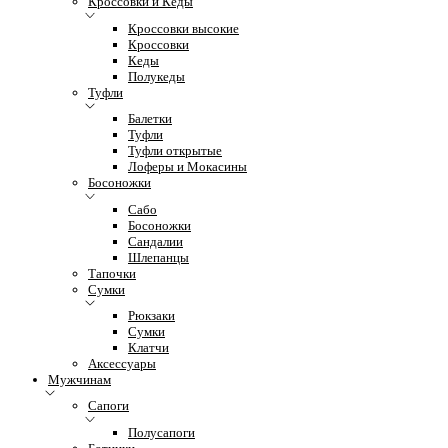
Кроссовки и Кеды
Кроссовки высокие
Кроссовки
Кеды
Полукеды
Туфли
Балетки
Туфли
Туфли открытые
Лоферы и Мокасины
Босоножки
Сабо
Босоножки
Сандалии
Шлепанцы
Тапочки
Сумки
Рюкзаки
Сумки
Клатчи
Аксессуары
Мужчинам
Сапоги
Полусапоги