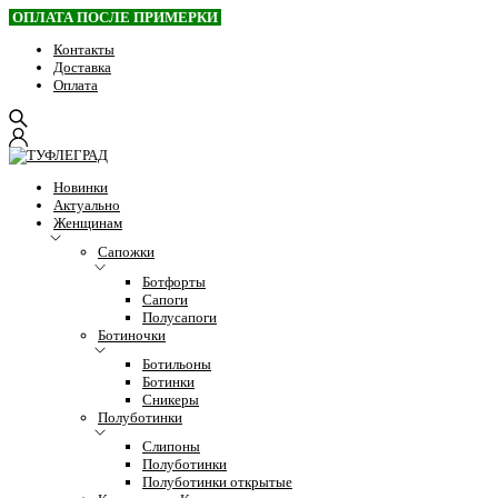
ОПЛАТА ПОСЛЕ ПРИМЕРКИ
Контакты
Доставка
Оплата
Новинки
Актуально
Женщинам
Сапожки
Ботфорты
Сапоги
Полусапоги
Ботиночки
Ботильоны
Ботинки
Сникеры
Полуботинки
Слипоны
Полуботинки
Полуботинки открытые