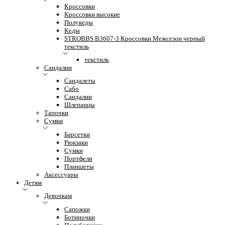
Кроссовки
Кроссовки высокие
Полукеды
Кеды
STROBBS B3607-3 Кроссовки Межсезон черный
текстиль
текстиль
Сандалии
Сандалеты
Сабо
Сандалии
Шлепанцы
Тапочки
Сумки
Барсетки
Рюкзаки
Сумки
Портфели
Планшеты
Аксессуары
Детям
Девочкам
Сапожки
Ботиночки