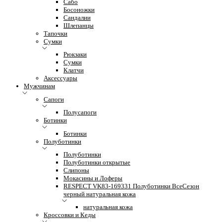
Сабо
Босоножки
Сандалии
Шлепанцы
Тапочки
Сумки
Рюкзаки
Сумки
Клатчи
Аксессуары
Мужчинам
Сапоги
Полусапоги
Ботинки
Ботинки
Полуботинки
Полуботинки
Полуботинки открытые
Слипоны
Мокасины и Лоферы
RESPECT VK83-169331 Полуботинки ВсеСезон
черный натуральная кожа
натуральная кожа
Кроссовки и Кеды