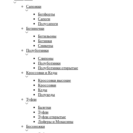
Сапожки
Ботфорты
Сапоги
Полусапоги
Ботиночки
Ботильоны
Ботинки
Сникеры
Полуботинки
Слипоны
Полуботинки
Полуботинки открытые
Кроссовки и Кеды
Кроссовки высокие
Кроссовки
Кеды
Полукеды
Туфли
Балетки
Туфли
Туфли открытые
Лоферы и Мокасины
Босоножки