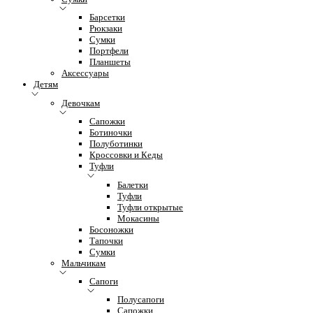
Барсетки
Рюкзаки
Сумки
Портфели
Планшеты
Аксессуары
Детям
Девочкам
Сапожки
Ботиночки
Полуботинки
Кроссовки и Кеды
Туфли
Балетки
Туфли
Туфли открытые
Мокасины
Босоножки
Тапочки
Сумки
Мальчикам
Сапоги
Полусапоги
Сапожки