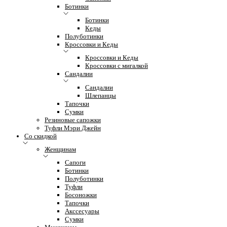
Ботинки
Ботинки
Кеды
Полуботинки
Кроссовки и Кеды
Кроссовки и Кеды
Кроссовки с мигалкой
Сандалии
Сандалии
Шлепанцы
Тапочки
Сумки
Резиновые сапожки
Туфли Мэри Джейн
Со скидкой
Женщинам
Сапоги
Ботинки
Полуботинки
Туфли
Босоножки
Тапочки
Акссесуары
Сумки