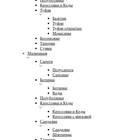
Полуботинки
Кроссовки и Кеды
Туфли
Балетки
Туфли
Туфли открытые
Мокасины
Босоножки
Тапочки
Сумки
Мальчикам
Сапоги
Полусапоги
Сапожки
Ботинки
Ботинки
Кеды
Полуботинки
Кроссовки и Кеды
Кроссовки и Кеды
Кроссовки с мигалкой
Сандалии
Сандалии
Шлепанцы
Тапочки