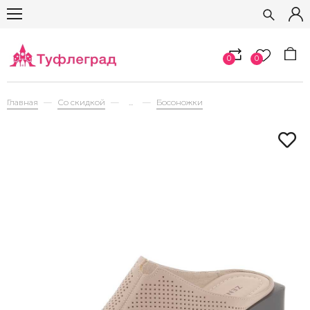
0
0
Главная
Со скидкой
...
Босоножки