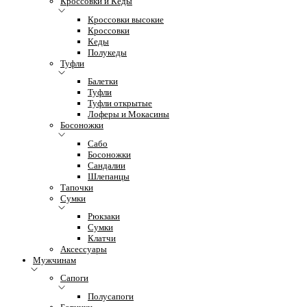
Кроссовки и Кеды
Кроссовки высокие
Кроссовки
Кеды
Полукеды
Туфли
Балетки
Туфли
Туфли открытые
Лоферы и Мокасины
Босоножки
Сабо
Босоножки
Сандалии
Шлепанцы
Тапочки
Сумки
Рюкзаки
Сумки
Клатчи
Аксессуары
Мужчинам
Сапоги
Полусапоги