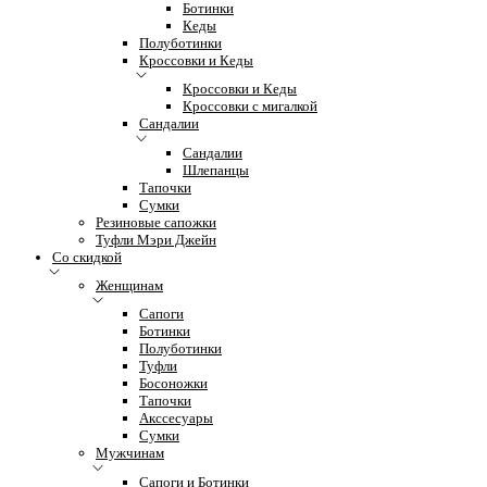
Ботинки
Кеды
Полуботинки
Кроссовки и Кеды
Кроссовки и Кеды
Кроссовки с мигалкой
Сандалии
Сандалии
Шлепанцы
Тапочки
Сумки
Резиновые сапожки
Туфли Мэри Джейн
Со скидкой
Женщинам
Сапоги
Ботинки
Полуботинки
Туфли
Босоножки
Тапочки
Акссесуары
Сумки
Мужчинам
Сапоги и Ботинки