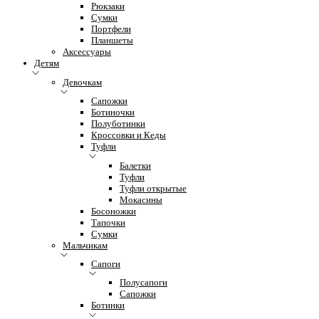
Рюкзаки
Сумки
Портфели
Планшеты
Аксессуары
Детям
Девочкам
Сапожки
Ботиночки
Полуботинки
Кроссовки и Кеды
Туфли
Балетки
Туфли
Туфли открытые
Мокасины
Босоножки
Тапочки
Сумки
Мальчикам
Сапоги
Полусапоги
Сапожки
Ботинки