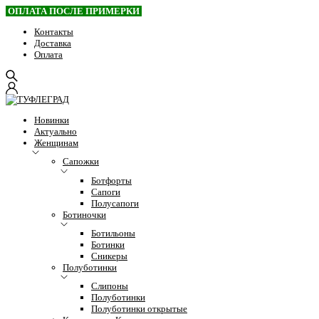
ОПЛАТА ПОСЛЕ ПРИМЕРКИ
Контакты
Доставка
Оплата
Новинки
Актуально
Женщинам
Сапожки
Ботфорты
Сапоги
Полусапоги
Ботиночки
Ботильоны
Ботинки
Сникеры
Полуботинки
Слипоны
Полуботинки
Полуботинки открытые