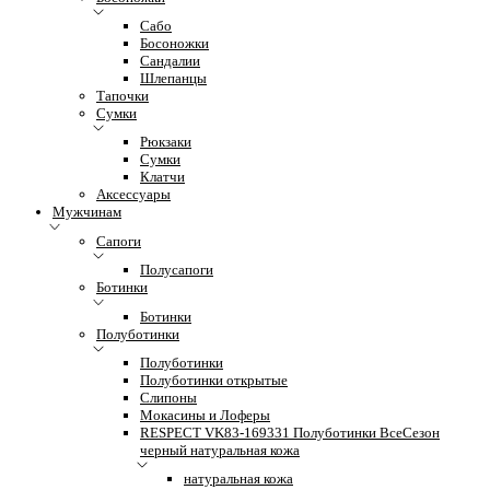
Сабо
Босоножки
Сандалии
Шлепанцы
Тапочки
Сумки
Рюкзаки
Сумки
Клатчи
Аксессуары
Мужчинам
Сапоги
Полусапоги
Ботинки
Ботинки
Полуботинки
Полуботинки
Полуботинки открытые
Слипоны
Мокасины и Лоферы
RESPECT VK83-169331 Полуботинки ВсеСезон
черный натуральная кожа
натуральная кожа