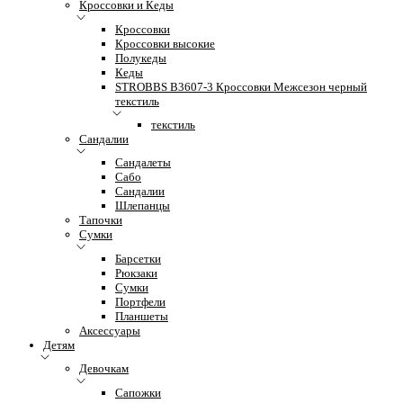
Кроссовки и Кеды
Кроссовки
Кроссовки высокие
Полукеды
Кеды
STROBBS B3607-3 Кроссовки Межсезон черный
текстиль
текстиль
Сандалии
Сандалеты
Сабо
Сандалии
Шлепанцы
Тапочки
Сумки
Барсетки
Рюкзаки
Сумки
Портфели
Планшеты
Аксессуары
Детям
Девочкам
Сапожки