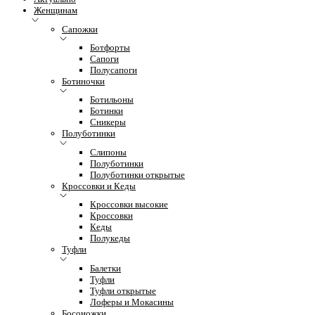
Женщинам
Сапожки
Ботфорты
Сапоги
Полусапоги
Ботиночки
Ботильоны
Ботинки
Сникеры
Полуботинки
Слипоны
Полуботинки
Полуботинки открытые
Кроссовки и Кеды
Кроссовки высокие
Кроссовки
Кеды
Полукеды
Туфли
Балетки
Туфли
Туфли открытые
Лоферы и Мокасины
Босоножки