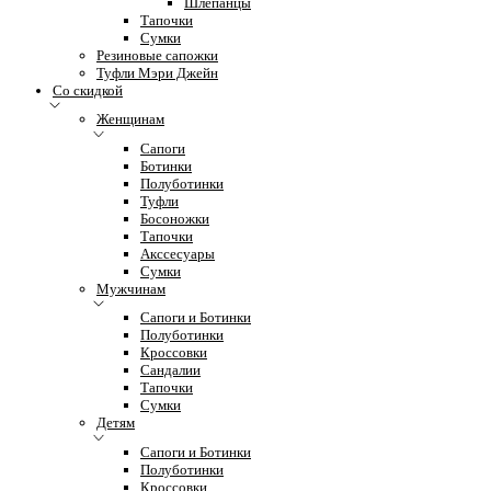
Шлепанцы
Тапочки
Сумки
Резиновые сапожки
Туфли Мэри Джейн
Со скидкой
Женщинам
Сапоги
Ботинки
Полуботинки
Туфли
Босоножки
Тапочки
Акссесуары
Сумки
Мужчинам
Сапоги и Ботинки
Полуботинки
Кроссовки
Сандалии
Тапочки
Сумки
Детям
Сапоги и Ботинки
Полуботинки
Кроссовки