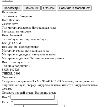
Параметры
Описание
Отзывы
Наличие в магазинах
Параметры
Тип товара:
Сандалии
Пол:
Девочки
Сезон:
Лето
Тип материала верха:
Натуральная кожа
Застежка:
на липучке
Цвет:
бежевый
Тип каблука:
на широком каблуке
Бренд:
TYAGI
Назначение:
Повседневные
Материал верха:
натуральная кожа
Материал подкладки:
натуральная кожа
Материал подошвы:
Термопластичная резина
Высота каблука:
1.5
Толщина подошвы:
1
SKU:
142528
ТНВЭД:
6403
Описание
Сандалии для девочек TYAGI 967404/11-03 бежевые, на липучке, на
широком каблуке, сверху натуральная кожа, изнутри натуральная кожа
Отзывы
Оставьте первый отзыв!
Написать отзыв
Имя
*
E-mail
*