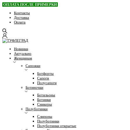
ОПЛАТА ПОСЛЕ ПРИМЕРКИ
Контакты
Доставка
Оплата
Новинки
Актуально
Женщинам
Сапожки
Ботфорты
Сапоги
Полусапоги
Ботиночки
Ботильоны
Ботинки
Сникеры
Полуботинки
Слипоны
Полуботинки
Полуботинки открытые