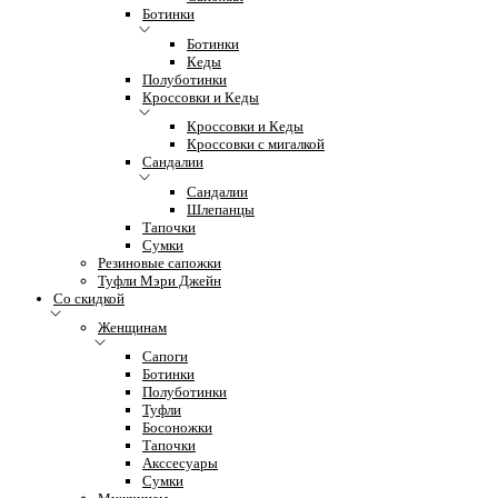
Ботинки
Ботинки
Кеды
Полуботинки
Кроссовки и Кеды
Кроссовки и Кеды
Кроссовки с мигалкой
Сандалии
Сандалии
Шлепанцы
Тапочки
Сумки
Резиновые сапожки
Туфли Мэри Джейн
Со скидкой
Женщинам
Сапоги
Ботинки
Полуботинки
Туфли
Босоножки
Тапочки
Акссесуары
Сумки