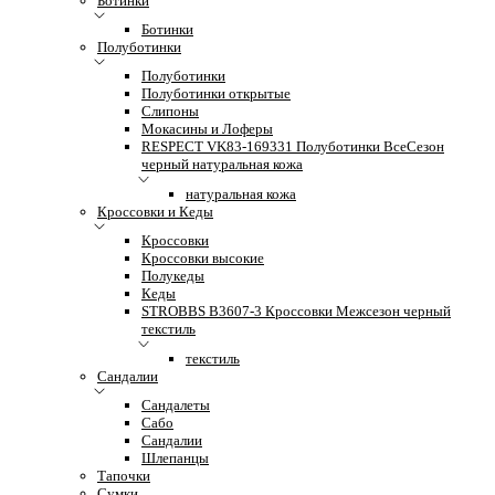
Ботинки
Ботинки
Полуботинки
Полуботинки
Полуботинки открытые
Слипоны
Мокасины и Лоферы
RESPECT VK83-169331 Полуботинки ВсеСезон
черный натуральная кожа
натуральная кожа
Кроссовки и Кеды
Кроссовки
Кроссовки высокие
Полукеды
Кеды
STROBBS B3607-3 Кроссовки Межсезон черный
текстиль
текстиль
Сандалии
Сандалеты
Сабо
Сандалии
Шлепанцы
Тапочки
Сумки