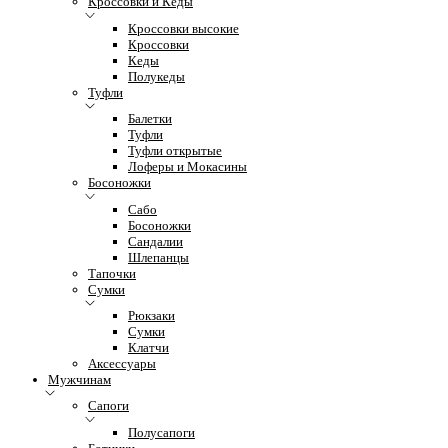
Кроссовки и Кеды
Кроссовки высокие
Кроссовки
Кеды
Полукеды
Туфли
Балетки
Туфли
Туфли открытые
Лоферы и Мокасины
Босоножки
Сабо
Босоножки
Сандалии
Шлепанцы
Тапочки
Сумки
Рюкзаки
Сумки
Клатчи
Аксессуары
Мужчинам
Сапоги
Полусапоги