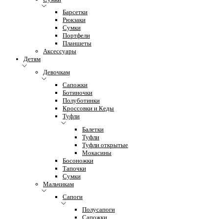
Барсетки
Рюкзаки
Сумки
Портфели
Планшеты
Аксессуары
Детям
Девочкам
Сапожки
Ботиночки
Полуботинки
Кроссовки и Кеды
Туфли
Балетки
Туфли
Туфли открытые
Мокасины
Босоножки
Тапочки
Сумки
Мальчикам
Сапоги
Полусапоги
Сапожки