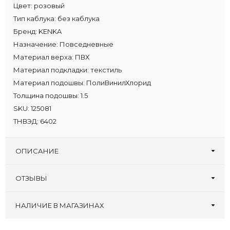
Цвет:
розовый
Тип каблука:
без каблука
Бренд:
KENKA
Назначение:
Повседневные
Материал верха:
ПВХ
Материал подкладки:
текстиль
Материал подошвы:
ПолиВинилХлорид
Толщина подошвы:
1.5
SKU:
125081
ТНВЭД:
6402
ОПИСАНИЕ
ОТЗЫВЫ
Оставьте первый отзыв!
Написать отзыв
НАЛИЧИЕ В МАГАЗИНАХ
Туфлеград, 30 лет
:
27 29 30 31