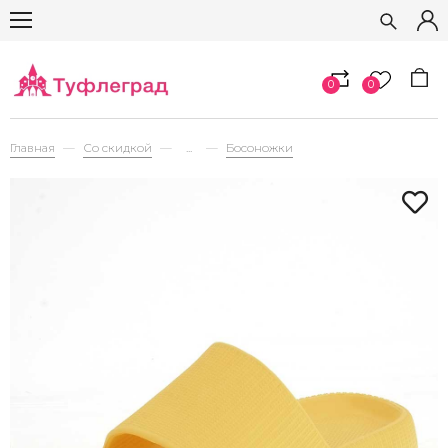
0
0
Главная
Со скидкой
...
Босоножки