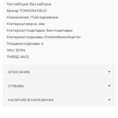
Тип каблука:
без каблука
Бренд:
TORSION FIELD
Назначение:
Повседневные
Материал верха:
эва
Материал подкладки:
без подкладки
Материал подошвы:
ЭтиленВинилАцетат
Толщина подошвы:
4
SKU:
120114
ТНВЭД:
6402
ОПИСАНИЕ
ОТЗЫВЫ
Оставьте первый отзыв!
Написать отзыв
НАЛИЧИЕ В МАГАЗИНАХ
Zenden, ТРЦ
:
41