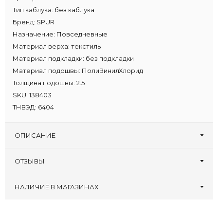
Тип каблука:
без каблука
Бренд:
SPUR
Назначение:
Повседневные
Материал верха:
текстиль
Материал подкладки:
без подкладки
Материал подошвы:
ПолиВинилХлорид
Толщина подошвы:
2.5
SKU:
138403
ТНВЭД:
6404
ОПИСАНИЕ
ОТЗЫВЫ
Оставьте первый отзыв!
Написать отзыв
НАЛИЧИЕ В МАГАЗИНАХ
Bonavi, ТРЦ
:
36 37 38 39