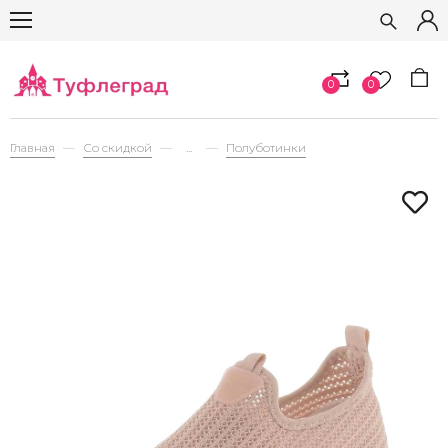
0
0
Главная
Со скидкой
...
Полуботинки