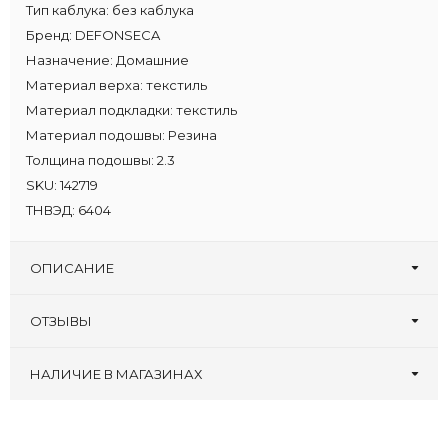
Тип каблука:
без каблука
Бренд:
DEFONSECA
Назначение:
Домашние
Материал верха:
текстиль
Материал подкладки:
текстиль
Материал подошвы:
Резина
Толщина подошвы:
2.3
SKU:
142719
ТНВЭД:
6404
ОПИСАНИЕ
ОТЗЫВЫ
Оставьте первый отзыв!
Написать отзыв
НАЛИЧИЕ В МАГАЗИНАХ
Zenden, ТРЦ
:
40 42 44 46
Туфлеград, 30 лет
:
40 42 44 46