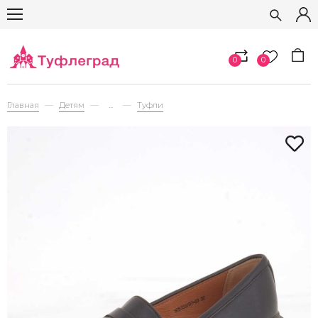
0
0
Главная
Детям
...
Туфли