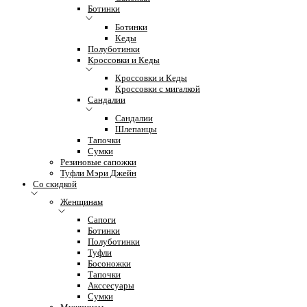
Ботинки
Ботинки
Кеды
Полуботинки
Кроссовки и Кеды
Кроссовки и Кеды
Кроссовки с мигалкой
Сандалии
Сандалии
Шлепанцы
Тапочки
Сумки
Резиновые сапожки
Туфли Мэри Джейн
Со скидкой
Женщинам
Сапоги
Ботинки
Полуботинки
Туфли
Босоножки
Тапочки
Акссесуары
Сумки