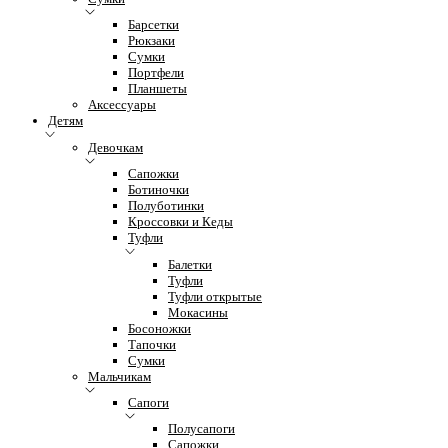
Барсетки
Рюкзаки
Сумки
Портфели
Планшеты
Аксессуары
Детям
Девочкам
Сапожки
Ботиночки
Полуботинки
Кроссовки и Кеды
Туфли
Балетки
Туфли
Туфли открытые
Мокасины
Босоножки
Тапочки
Сумки
Мальчикам
Сапоги
Полусапоги
Сапожки