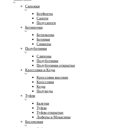
Сапожки
Ботфорты
Сапоги
Полусапоги
Ботиночки
Ботильоны
Ботинки
Сникеры
Полуботинки
Слипоны
Полуботинки
Полуботинки открытые
Кроссовки и Кеды
Кроссовки высокие
Кроссовки
Кеды
Полукеды
Туфли
Балетки
Туфли
Туфли открытые
Лоферы и Мокасины
Босоножки