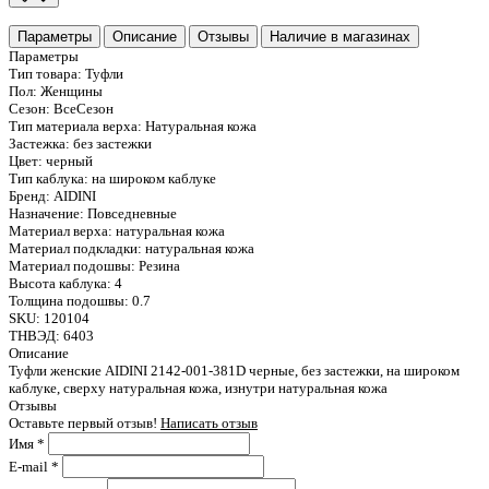
Параметры
Описание
Отзывы
Наличие в магазинах
Параметры
Тип товара:
Туфли
Пол:
Женщины
Сезон:
ВсеСезон
Тип материала верха:
Натуральная кожа
Застежка:
без застежки
Цвет:
черный
Тип каблука:
на широком каблуке
Бренд:
AIDINI
Назначение:
Повседневные
Материал верха:
натуральная кожа
Материал подкладки:
натуральная кожа
Материал подошвы:
Резина
Высота каблука:
4
Толщина подошвы:
0.7
SKU:
120104
ТНВЭД:
6403
Описание
Туфли женские AIDINI 2142-001-381D черные, без застежки, на широком
каблуке, сверху натуральная кожа, изнутри натуральная кожа
Отзывы
Оставьте первый отзыв!
Написать отзыв
Имя
*
E-mail
*