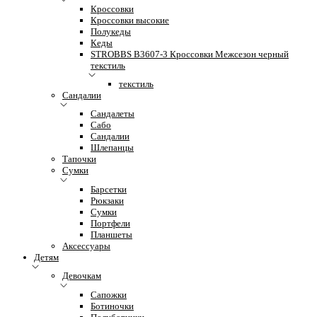
Кроссовки
Кроссовки высокие
Полукеды
Кеды
STROBBS B3607-3 Кроссовки Межсезон черный
текстиль
текстиль
Сандалии
Сандалеты
Сабо
Сандалии
Шлепанцы
Тапочки
Сумки
Барсетки
Рюкзаки
Сумки
Портфели
Планшеты
Аксессуары
Детям
Девочкам
Сапожки
Ботиночки