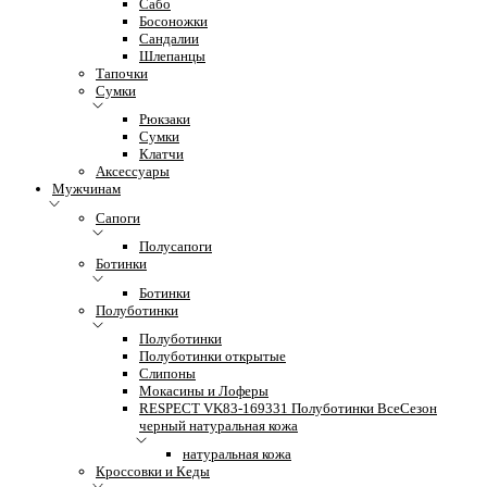
Сабо
Босоножки
Сандалии
Шлепанцы
Тапочки
Сумки
Рюкзаки
Сумки
Клатчи
Аксессуары
Мужчинам
Сапоги
Полусапоги
Ботинки
Ботинки
Полуботинки
Полуботинки
Полуботинки открытые
Слипоны
Мокасины и Лоферы
RESPECT VK83-169331 Полуботинки ВсеСезон
черный натуральная кожа
натуральная кожа
Кроссовки и Кеды