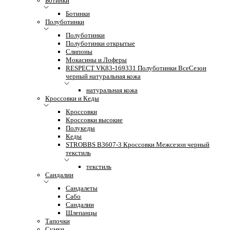
Ботинки
Ботинки
Полуботинки
Полуботинки
Полуботинки открытые
Слипоны
Мокасины и Лоферы
RESPECT VK83-169331 Полуботинки ВсеСезон
черный натуральная кожа
натуральная кожа
Кроссовки и Кеды
Кроссовки
Кроссовки высокие
Полукеды
Кеды
STROBBS B3607-3 Кроссовки Межсезон черный
текстиль
текстиль
Сандалии
Сандалеты
Сабо
Сандалии
Шлепанцы
Тапочки
Сумки