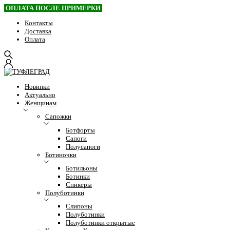
ОПЛАТА ПОСЛЕ ПРИМЕРКИ
Контакты
Доставка
Оплата
Новинки
Актуально
Женщинам
Сапожки
Ботфорты
Сапоги
Полусапоги
Ботиночки
Ботильоны
Ботинки
Сникеры
Полуботинки
Слипоны
Полуботинки
Полуботинки открытые