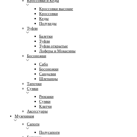
Кроссовки и Кеды
Кроссовки высокие
Кроссовки
Кеды
Полукеды
Туфли
Балетки
Туфли
Туфли открытые
Лоферы и Мокасины
Босоножки
Сабо
Босоножки
Сандалии
Шлепанцы
Тапочки
Сумки
Рюкзаки
Сумки
Клатчи
Аксессуары
Мужчинам
Сапоги
Полусапоги