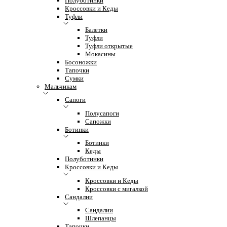
Полуботинки
Кроссовки и Кеды
Туфли
Балетки
Туфли
Туфли открытые
Мокасины
Босоножки
Тапочки
Сумки
Мальчикам
Сапоги
Полусапоги
Сапожки
Ботинки
Ботинки
Кеды
Полуботинки
Кроссовки и Кеды
Кроссовки и Кеды
Кроссовки с мигалкой
Сандалии
Сандалии
Шлепанцы
Тапочки