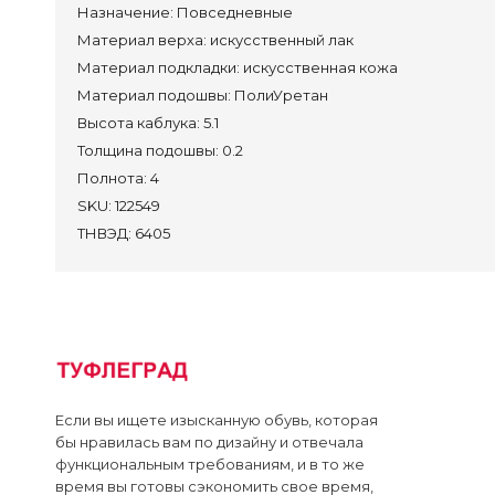
Назначение:
Повседневные
Кро
Материал верха:
искусственный лак
Туф
Материал подкладки:
искусственная кожа
Сан
Материал подошвы:
ПолиУретан
Высота каблука:
5.1
Преми
Толщина подошвы:
0.2
Полнота:
4
SKU:
122549
Контак
ТНВЭД:
6405
Достав
Оплата
Лич
Если вы ищете изысканную обувь, которая
бы нравилась вам по дизайну и отвечала
функциональным требованиям, и в то же
время вы готовы сэкономить свое время,