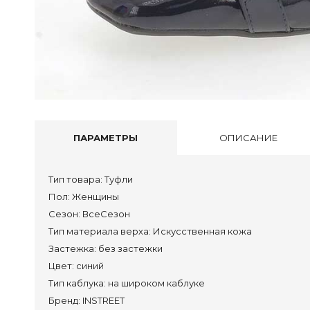
Туф
Бос
Тап
Акс
Сум
ПАРАМЕТРЫ
ОПИСАНИЕ
Сап
Пол
Тип товара:
Туфли
Кро
Пол:
Женщины
Сан
Сезон:
ВсеСезон
Тап
Тип материала верха:
Искусственная кожа
Сум
Застежка:
без застежки
Цвет:
синий
Тип каблука:
на широком каблуке
Сап
Бренд:
INSTREET
Пол