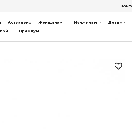
ки
Конт
тфели
ншеты
и
Актуально
Женщинам
Мужчинам
Детям
дкой
Премиум
пожки
иночки
уботинки
ссовки и Кеды
ли
оножки
очки
ки