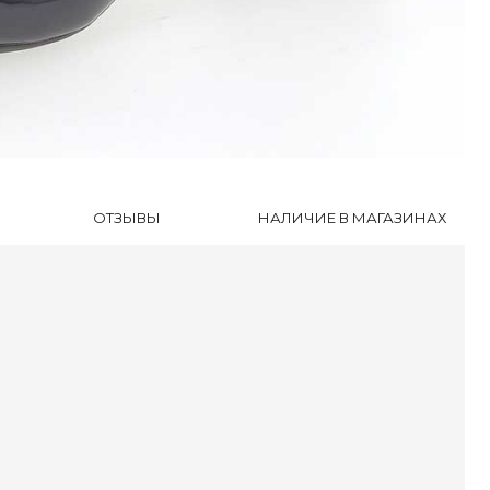
ли
оножки
очки
сесуары
ки
ОТЗЫВЫ
НАЛИЧИЕ В МАГАЗИНАХ
оги и Ботинки
уботинки
ссовки
далии
очки
ки
оги и Ботинки
уботинки