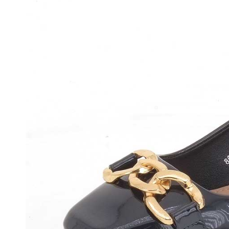
Сап
Бот
Пол
Кро
Сан
Тап
Сум
Со ски
Сап
Бот
Пол