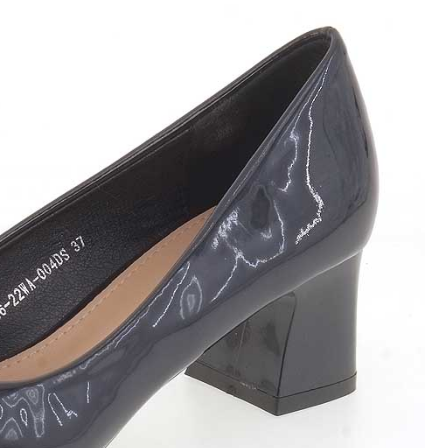
оги
инки
уботинки
ссовки и Кеды
далии
очки
ки
дкой
оги
инки
уботинки