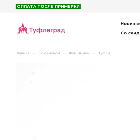
Сум
ОПЛАТА ПОСЛЕ ПРИМЕРКИ
Пор
Пла
Новинк
Со ски
Детям
Главная
Со скидкой
Женщинам
Туфли
Са
Бот
Пол
Кро
Туф
Бос
Тап
Сум