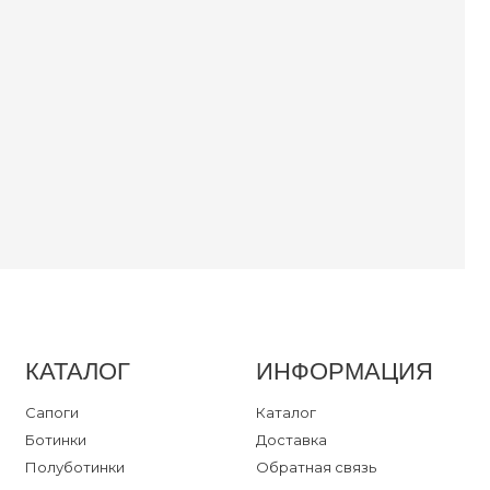
ссовки
ли
далии
ум
ты
ка
ный кабинет
КАТАЛОГ
ИНФОРМАЦИЯ
Сапоги
Каталог
Ботинки
Доставка
Полуботинки
Обратная связь