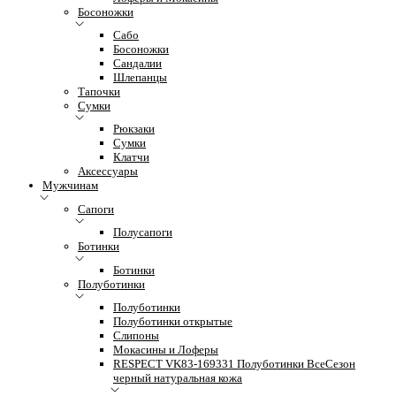
Босоножки
Сабо
Босоножки
Сандалии
Шлепанцы
Тапочки
Сумки
Рюкзаки
Сумки
Клатчи
Аксессуары
Мужчинам
Сапоги
Полусапоги
Ботинки
Ботинки
Полуботинки
Полуботинки
Полуботинки открытые
Слипоны
Мокасины и Лоферы
RESPECT VK83-169331 Полуботинки ВсеСезон
черный натуральная кожа