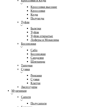
Кроссовки и Кеды
Кроссовки высокие
Кроссовки
Кеды
Полукеды
Туфли
Балетки
Туфли
Туфли открытые
Лоферы и Мокасины
Босоножки
Сабо
Босоножки
Сандалии
Шлепанцы
Тапочки
Сумки
Рюкзаки
Сумки
Клатчи
Аксессуары
Мужчинам
Сапоги
Полусапоги