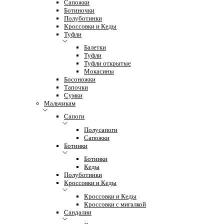
Сапожки
Ботиночки
Полуботинки
Кроссовки и Кеды
Туфли
Балетки
Туфли
Туфли открытые
Мокасины
Босоножки
Тапочки
Сумки
Мальчикам
Сапоги
Полусапоги
Сапожки
Ботинки
Ботинки
Кеды
Полуботинки
Кроссовки и Кеды
Кроссовки и Кеды
Кроссовки с мигалкой
Сандалии