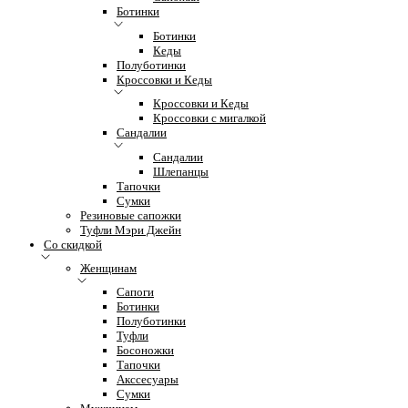
Ботинки
Ботинки
Кеды
Полуботинки
Кроссовки и Кеды
Кроссовки и Кеды
Кроссовки с мигалкой
Сандалии
Сандалии
Шлепанцы
Тапочки
Сумки
Резиновые сапожки
Туфли Мэри Джейн
Со скидкой
Женщинам
Сапоги
Ботинки
Полуботинки
Туфли
Босоножки
Тапочки
Акссесуары
Сумки