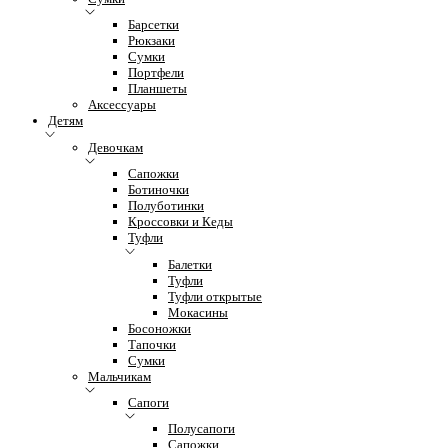
Барсетки
Рюкзаки
Сумки
Портфели
Планшеты
Аксессуары
Детям
Девочкам
Сапожки
Ботиночки
Полуботинки
Кроссовки и Кеды
Туфли
Балетки
Туфли
Туфли открытые
Мокасины
Босоножки
Тапочки
Сумки
Мальчикам
Сапоги
Полусапоги
Сапожки