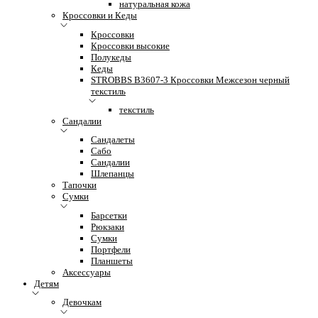
натуральная кожа
Кроссовки и Кеды
Кроссовки
Кроссовки высокие
Полукеды
Кеды
STROBBS B3607-3 Кроссовки Межсезон черный
текстиль
текстиль
Сандалии
Сандалеты
Сабо
Сандалии
Шлепанцы
Тапочки
Сумки
Барсетки
Рюкзаки
Сумки
Портфели
Планшеты
Аксессуары
Детям
Девочкам