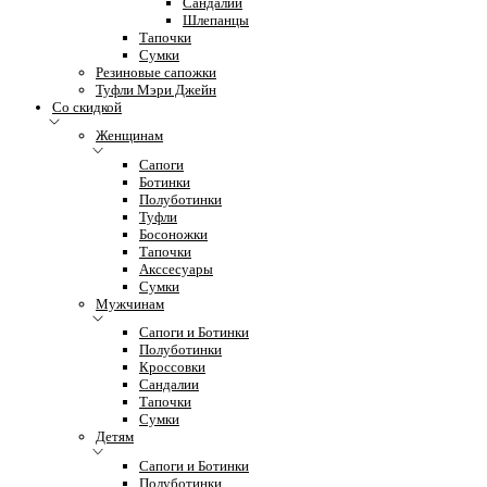
Сандалии
Шлепанцы
Тапочки
Сумки
Резиновые сапожки
Туфли Мэри Джейн
Со скидкой
Женщинам
Сапоги
Ботинки
Полуботинки
Туфли
Босоножки
Тапочки
Акссесуары
Сумки
Мужчинам
Сапоги и Ботинки
Полуботинки
Кроссовки
Сандалии
Тапочки
Сумки
Детям
Сапоги и Ботинки
Полуботинки