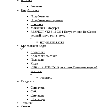
Ботинки
Ботинки
Полуботинки
Полуботинки
Полуботинки открытые
Слипоны
Мокасины и Лоферы
RESPECT VK83-169331 Полуботинки ВсеСезон
черный натуральная кожа
натуральная кожа
Кроссовки и Кеды
Кроссовки
Кроссовки высокие
Полукеды
Кеды
STROBBS B3607-3 Кроссовки Межсезон черный
текстиль
текстиль
Сандалии
Сандалеты
Сабо
Сандалии
Шлепанцы
Тапочки
Сумки