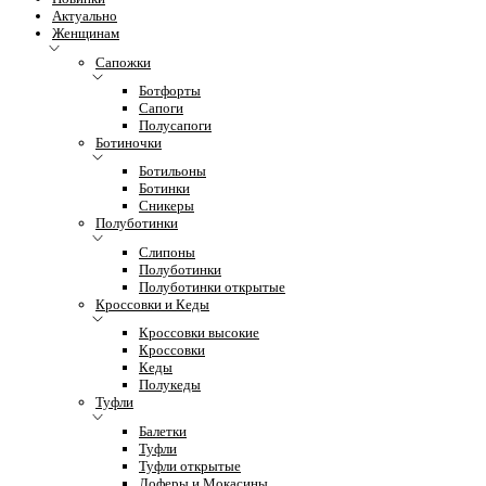
Актуально
Женщинам
Сапожки
Ботфорты
Сапоги
Полусапоги
Ботиночки
Ботильоны
Ботинки
Сникеры
Полуботинки
Слипоны
Полуботинки
Полуботинки открытые
Кроссовки и Кеды
Кроссовки высокие
Кроссовки
Кеды
Полукеды
Туфли
Балетки
Туфли
Туфли открытые
Лоферы и Мокасины