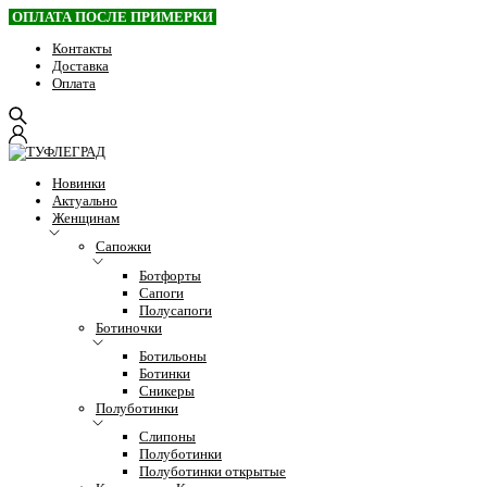
ОПЛАТА ПОСЛЕ ПРИМЕРКИ
Контакты
Доставка
Оплата
Новинки
Актуально
Женщинам
Сапожки
Ботфорты
Сапоги
Полусапоги
Ботиночки
Ботильоны
Ботинки
Сникеры
Полуботинки
Слипоны
Полуботинки
Полуботинки открытые